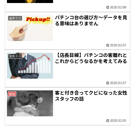
2020.02.08
パチンコ台の選び方～データを見
業界ネタ
る意味はありません
2020.02.07
【店長目線】パチンコの客離れと
業界ネタ
これからどうなるかを考えてみる
2020.02.07
客と付き合ってクビになった女性
昔話
スタッフの話
2020.02.05