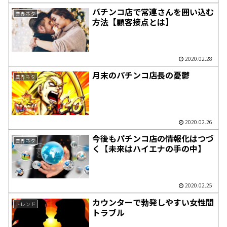
パチンコ店で常連さんを囲い込む
業界ネタ
方法【顧客接点とは】
2020.02.28
月末のパチンコ店長の憂鬱
業界ネタ
2020.02.26
今後もパチンコ店の情報化はつづ
業界ネタ
く【未来はハイエナの手の中】
2020.02.25
カウンターで勃発しやすい女性間
トレンド
トラブル