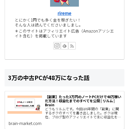
rireme
とにかく1円でも多く金を稼ぎたい！
そんな人は読んでくださいましまし。
＊このサイトはアフィリエイト広告（Amazonアソシエ
イト含む）を掲載しています
3万の中古PCが48万になった話
【副業】たった3万円のノートPCだけで48万稼い
だ方法！収益化までのすべてを公開 | リルム |
Brain
どうもリルムです。今回は6年間の「副業」に関
するボクのすべてを書き出しました。ボクは現
在、ブログ型のアフィリエイトで主に収益化をし
ていて、AIやSNS運用、コンテンツ販売なども着
brain-market.com
手しているわけですがと…