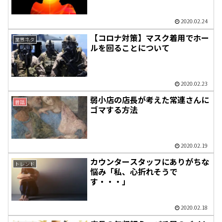
2020.02.24
【コロナ対策】マスク着用でホー
業界ネタ
ルを回ることについて
2020.02.23
弱小店の店長が考えた常連さんに
昔話
ゴマする方法
2020.02.19
カウンタースタッフにありがちな
トレンド
悩み「私、心折れそうで
す・・・」
2020.02.18