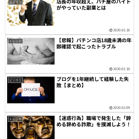
店長の年収超え。パチ屋のバイト
ビジネス
がやっていた副業とは
2020.02.16
【悲報】パチンコ店18歳未満の年
トレンド
齢確認で起こったトラブル
2020.02.10
ブログを1年継続して経験した失
ビジネス
敗【まとめ】
2020.02.09
【迷惑行為】職場で発生した「辞
トレンド
める辞める詐欺」を撲滅しよう！