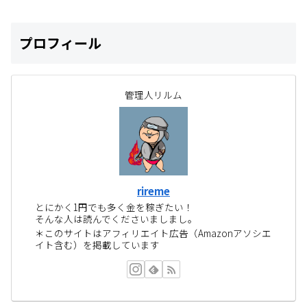
プロフィール
管理人リルム
rireme
とにかく1円でも多く金を稼ぎたい！
そんな人は読んでくださいましまし。
＊このサイトはアフィリエイト広告（Amazonアソシエ
イト含む）を掲載しています