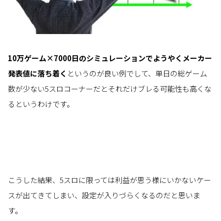
10万ゲーム×7000日のシミュレーションでようやくメーカー
発表値に落ち着く
というのが良い例でして、単日の総ゲーム
数が少ない5スロコーナーだとそれだけブレる可能性も高くな
るというわけです。
こうした結果、5スロに限っては利益が思う様にいかないケー
スが出てきてしまい、設定が入りづらくなるのだと思いま
す。