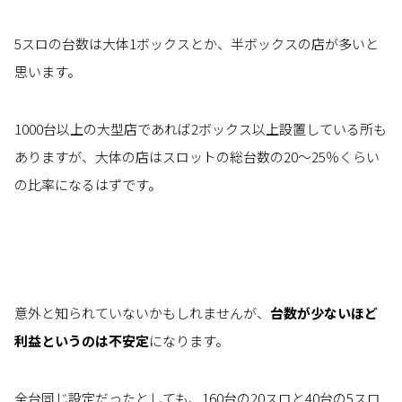
5スロの台数は大体1ボックスとか、半ボックスの店が多いと
思います。
1000台以上の大型店であれば2ボックス以上設置している所も
ありますが、大体の店はスロットの総台数の20～25％くらい
の比率になるはずです。
意外と知られていないかもしれませんが、
台数が少ないほど
利益というのは不安定
になります。
全台同じ設定だったとしても、160台の20スロと40台の5スロ