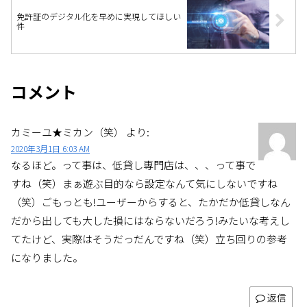
免許証のデジタル化を早めに実現してほしい
件
コメント
カミーユ★ミカン（笑）
より:
2020年3月1日 6:03 AM
なるほど。って事は、低貸し専門店は、、、って事で
すね（笑）まぁ遊ぶ目的なら設定なんて気にしないですね
（笑）ごもっとも!ユーザーからすると、たかだか低貸しなん
だから出しても大した損にはならないだろう!みたいな考えし
てたけど、実際はそうだっだんですね（笑）立ち回りの参考
になりました。
返信