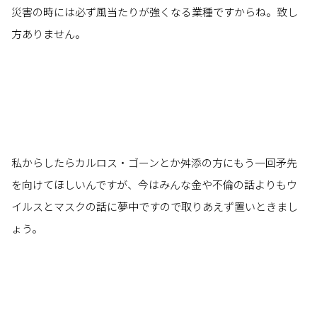
災害の時には必ず風当たりが強くなる業種ですからね。致し
方ありません。
私からしたらカルロス・ゴーンとか舛添の方にもう一回矛先
を向けてほしいんですが、今はみんな金や不倫の話よりもウ
イルスとマスクの話に夢中ですので取りあえず置いときまし
ょう。