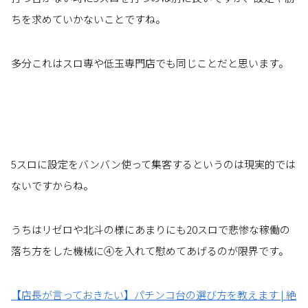
ちを求めていかないことですね。
多分これはスロ専や低玉専門店でも同じことだと思います。
5スロに設定をバンバン使って集客するというのは現実的では
ないですからね。
うちはリゼロや北斗の様にあまりにも20スロで悲惨な稼働の
落ち方をした機械に④を入れて慰めてあげるのが限界です。
【店長が言っておきたい】パチンコ台の選び方を教えます | 絶