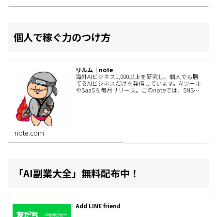
個人で稼ぐ力のつけ方
リルム｜note
海外AIビジネス1,000以上を研究し、個人でも勝
てるAIビジネスだけを発信しています。AIツール
やSaaSを毎月リリース。このnoteでは、SNSで
は書ききれないAIビジネスの作り方・事例・検証
内容…
note.com
「AI副業大全」無料配布中！
Add LINE friend