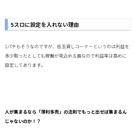
5スロに設定を入れない理由
1パチもそうなのですが、低玉貸しコーナーというのは利益を
多少取ったとしても稼働が見込める島なので利益率は高めに
設定してあります。
人が集まるなら「薄利多売」の法則でもっと出せば集まるん
じゃないのか！？