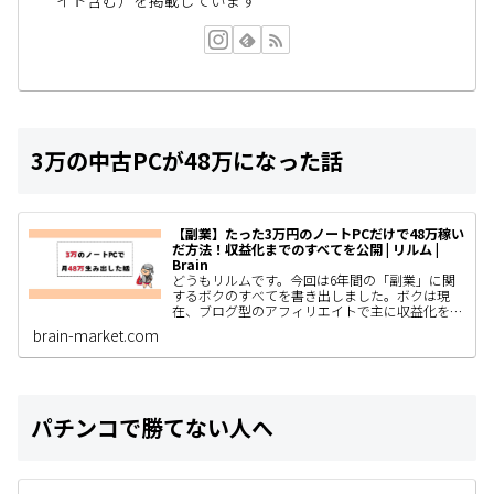
イト含む）を掲載しています
3万の中古PCが48万になった話
【副業】たった3万円のノートPCだけで48万稼い
だ方法！収益化までのすべてを公開 | リルム |
Brain
どうもリルムです。今回は6年間の「副業」に関
するボクのすべてを書き出しました。ボクは現
在、ブログ型のアフィリエイトで主に収益化をし
ていて、AIやSNS運用、コンテンツ販売なども着
brain-market.com
手しているわけですがと…
パチンコで勝てない人へ