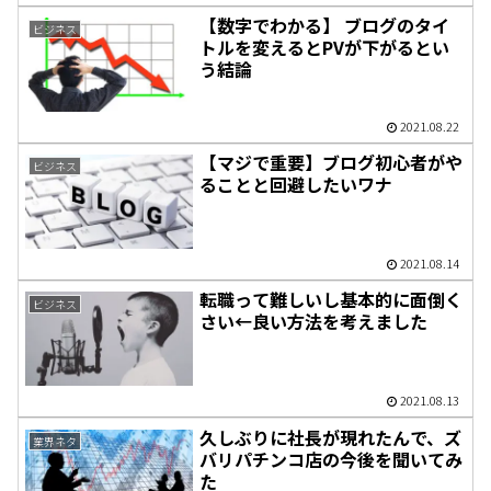
【数字でわかる】 ブログのタイ
ビジネス
トルを変えるとPVが下がるとい
う結論
2021.08.22
【マジで重要】ブログ初心者がや
ビジネス
ることと回避したいワナ
2021.08.14
転職って難しいし基本的に面倒く
ビジネス
さい←良い方法を考えました
2021.08.13
久しぶりに社長が現れたんで、ズ
業界ネタ
バリパチンコ店の今後を聞いてみ
た