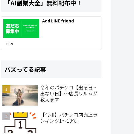
「AI副業大全」無料配布中！
Add LINE friend
lin.ee
バズってる記事
令和のパチンコ【出る日・
出ない日】～店長リルムが
教えます
【令和】パチンコ店売上ラ
ンキング1～10位