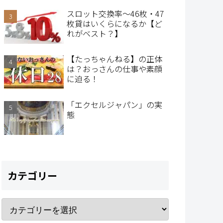
スロット交換率～46枚・47
枚貸はいくらになるか【ど
れがベスト？】
【たっちゃんねる】の正体
は？おっさんの仕事や素顔
に迫る！
「エクセルジャパン」の実
態
カテゴリー