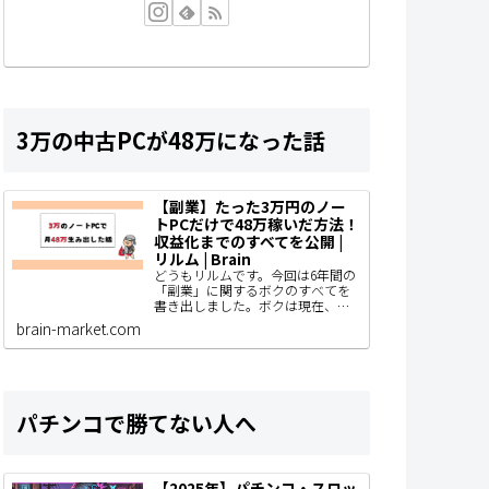
3万の中古PCが48万になった話
【副業】たった3万円のノー
トPCだけで48万稼いだ方法！
収益化までのすべてを公開 |
リルム | Brain
どうもリルムです。今回は6年間の
「副業」に関するボクのすべてを
書き出しました。ボクは現在、ブ
ログ型のアフィリエイトで主に収
brain-market.com
益化をしていて、AIやSNS運用、コ
ンテンツ販売なども着手している
わけですがと…
パチンコで勝てない人へ
【2025年】パチンコ・スロッ