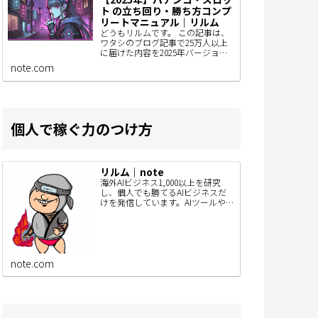
ト の立ち回り・勝ち方コンプ
リートマニュアル｜リルム
どうもリルムです。 この記事は、
ワタシのブログ記事で25万人以上
に届けた内容を2025年バージョン
にアップデートしているものなん
note.com
で、パチンコユーザーの人はぜひ
見てもらいたい。 きっとあなたの
立ち回りが…
個人で稼ぐ力のつけ方
リルム｜note
海外AIビジネス1,000以上を研究
し、個人でも勝てるAIビジネスだ
けを発信しています。AIツールや
SaaSを毎月リリース。このnoteで
は、SNSでは書ききれないAIビジネ
スの作り方・事例・検証内容…
note.com