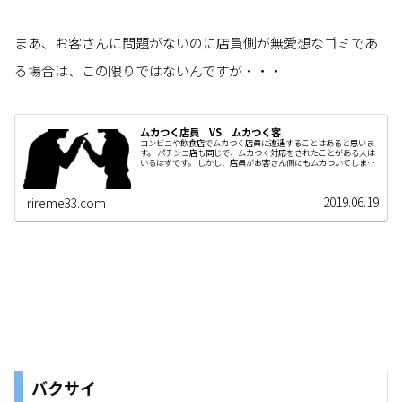
まあ、お客さんに問題がないのに店員側が無愛想なゴミであ
る場合は、この限りではないんですが・・・
ムカつく店員 VS ムカつく客
コンビニや飲食店でムカつく店員に遭遇することはあると思いま
す。 パチンコ店も同じで、ムカつく対応をされたことがある人は
いるはずです。 しかし、店員がお客さん側にもムカついてしまう
ケースがあるのは事実です。 対応する人間同士でそういった摩擦
はなぜ起こるのか解説していきます。
2019.06.19
rireme33.com
バクサイ