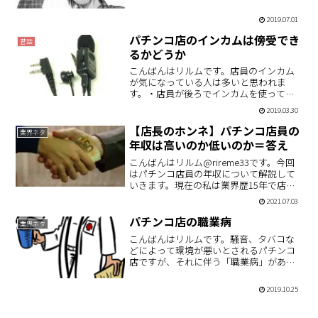
旬から１で投げっぱなしジャーマンのハ
ナほじ営業だったのですが、どうも利益
2019.07.01
が着いて来ずでした。今月も７・７の日
や3連休がありますの…
パチンコ店のインカムは傍受でき
昔話
るかどうか
こんばんはリルムです。店員のインカム
が気になっている人は多いと思われま
す。・店員が後ろでインカムを使ってい
ると連チャンが止まる。・ニヤニヤ笑い
2019.03.30
ながら悪口を言っている。などなど。今
回はこうしたインカムの内容ではなく、
【店長のホンネ】パチンコ店員の
業界ネタ
こういったパチンコ店のイン…
年収は高いのか低いのか＝答え
こんばんはリルム@rireme33です。今回
はパチンコ店員の年収について解説して
いきます。現在の私は業界歴15年で店長
です。パチンコ店で働いている人で「今
2021.07.03
後自分の年収はどうなるのだろう」と
か、これからパチンコ店で働くかもしれ
パチンコ店の職業病
業界ネタ
ない人で「パチン…
こんばんはリルムです。騒音、タバコな
どによって環境が悪いとされるパチンコ
店ですが、それに伴う「職業病」があり
ます。それゆえの時給の高さというのも
あるんですが、長期にわたってパチンコ
2019.10.25
店で仕事をしていると起こりうる身体へ
の影響について書いていき…