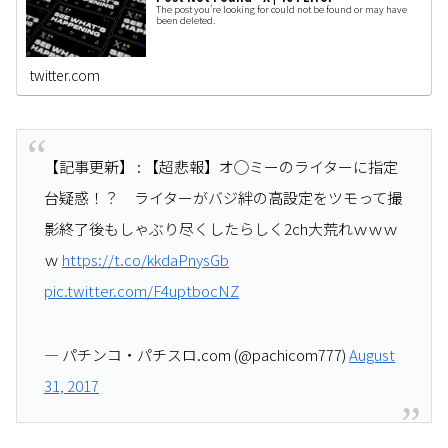
The post you're looking for could not be found or may have
been deleted.
twitter.com
【記事更新】 : 【超悲報】オ◯ミーのライターに指定
台疑惑！？ ライターがバジ絆の高設定をツモって撮
影終了後もしゃぶり尽くしたらしく2ch大荒れｗｗｗ
ｗ
https://t.co/kkdaPnysGb
pic.twitter.com/F4uptbocNZ
— パチンコ・パチスロ.com (@pachicom777)
August
31, 2017