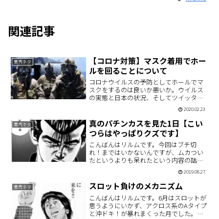
関連記事
【コロナ対策】マスク着用でホー
業界ネタ
ルを回ることについて
コロナウイルスの予防としてホールでマ
スクをするのは良いか悪いか。ウイルス
の実態と日本の状況、そしてツイッター
の声を参照してまとめてみました。
2020.02.23
真のパチンカスを見た1日【こい
業界ネタ
つらはやっぱりクズです】
こんばんはリルムです。今回はブチ切
れ！まではいかないんですが、ムカつい
たというよりも呆れたという内容の話で
す。世の中にはパチンカスと呼ばれる種
2019.08.27
類の人がいます。パチンカスとは？日常
生活において、パチンコにのめり込むあ
スロット負けのメカニズム
業界ネタ
まり「依存症」「借金」とい…
こんばんはリルムです。6月はスロットが
思うようにいかず、アクロス系のAタイプ
と沖ドキ！が暴れまくった月でした。下