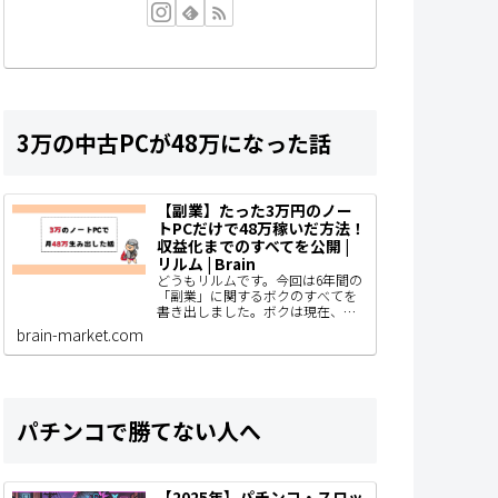
3万の中古PCが48万になった話
【副業】たった3万円のノー
トPCだけで48万稼いだ方法！
収益化までのすべてを公開 |
リルム | Brain
どうもリルムです。今回は6年間の
「副業」に関するボクのすべてを
書き出しました。ボクは現在、ブ
ログ型のアフィリエイトで主に収
brain-market.com
益化をしていて、AIやSNS運用、コ
ンテンツ販売なども着手している
わけですがと…
パチンコで勝てない人へ
【2025年】パチンコ・スロッ