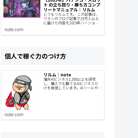
ト の立ち回り・勝ち方コンプ
リートマニュアル｜リルム
どうもリルムです。 この記事は、
ワタシのブログ記事で25万人以上
に届けた内容を2025年バージョン
にアップデートしているものなん
note.com
で、パチンコユーザーの人はぜひ
見てもらいたい。 きっとあなたの
立ち回りが…
個人で稼ぐ力のつけ方
リルム｜note
海外AIビジネス1,000以上を研究
し、個人でも勝てるAIビジネスだ
けを発信しています。AIツールや
SaaSを毎月リリース。このnoteで
は、SNSでは書ききれないAIビジネ
スの作り方・事例・検証内容…
note.com