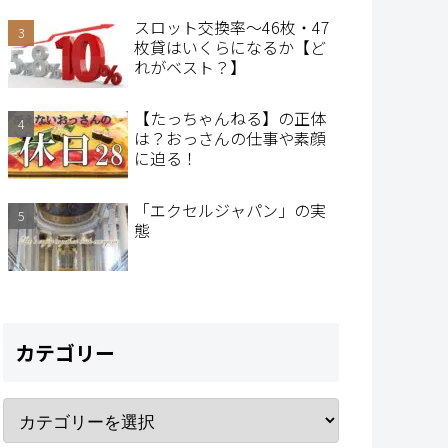
スロット交換率～46枚・47
枚貸はいくらになるか【ど
れがベスト？】
【たっちゃんねる】の正体
は？おっさんの仕事や素顔
に迫る！
「エクセルジャパン」の実
態
カテゴリー