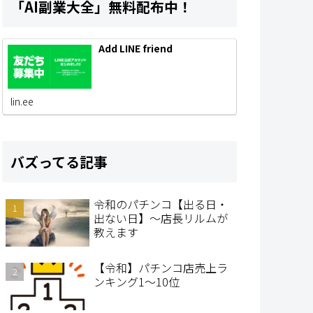
「AI副業大全」無料配布中！
Add LINE friend
lin.ee
バズってる記事
令和のパチンコ【出る日・
出ない日】～店長リルムが
教えます
【令和】パチンコ店売上ラ
ンキング1～10位