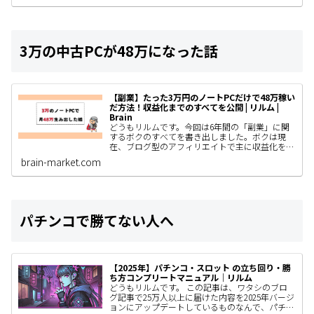
3万の中古PCが48万になった話
【副業】たった3万円のノートPCだけで48万稼い
だ方法！収益化までのすべてを公開 | リルム |
Brain
どうもリルムです。今回は6年間の「副業」に関
するボクのすべてを書き出しました。ボクは現
在、ブログ型のアフィリエイトで主に収益化をし
ていて、AIやSNS運用、コンテンツ販売なども着
brain-market.com
手しているわけですがと…
パチンコで勝てない人へ
【2025年】パチンコ・スロット の立ち回り・勝
ち方コンプリートマニュアル｜リルム
どうもリルムです。 この記事は、ワタシのブロ
グ記事で25万人以上に届けた内容を2025年バージ
ョンにアップデートしているものなんで、パチン