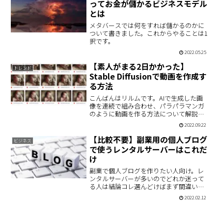
ってお金が儲かるビジネスモデル
とは
メタバースでは何をすれば儲かるのかに
ついて書きました。これからやることは1
択です。
2022.05.25
【素人がまる2日かかった】
トレンド
Stable Diffusionで動画を作成す
る方法
こんばんはリルムです。AIで生成した画
像を連続で組み合わせ、パラパラマンガ
のように動画を作る方法について解説し
たいと思います。これ。丸2日かかりまし
2022.09.22
た。テキストから画像を作成し、動画に
するというもの。リンゴ→バナナ→ココ
【比較不要】副業用の個人ブログ
ビジネス
ナッツ→ドリアンのよ…
で使うレンタルサーバーはこれだ
け
副業で個人ブログを作りたい人向け。レ
ンタルサーバーが多いのでどれか迷って
る人は結論コレ選んどけばまず間違いあ
りません。
2022.02.12