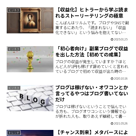
【収益化】ヒトラーから学ぶ読ま
ビジネス
れるストーリーテリングの極意
こんばんはリルムです。ブログやSNSで副
業するにあたり、「読まれない」「収益
化できない」という悩みを抱えてないで
すか？思わずこの記事をクリックしたん
2025.01.25
だから、抱えてますよね？ね？でね、そ
の理由はおそらく「アナタの記事で読者
「初心者向け」副業ブログで収益
ビジネス
の心が動かないから」…
を出した方法【初めての成果】
ブログの収益が発生していますか？ほと
んど人が1円も稼げず辞めていくと言われ
ているブログで初めて収益が出た時の話
です。おそらく報酬発生という結果を一
2020.10.18
番簡単に出す方法がこれだと思いますの
で、記事にしてみました。
ブログは稼げない・オワコンとか
ビジネス
言ってるやつはブログ書いてない
だけ
ブログは稼げないということで悩んでい
る方も、ブログオワコンという情報で心
が折れた人も、取りあえず継続して書い
てほしいです。ワタシも3年目でようやく
2021.05.28
10万PVに到達できそうになりました。
【チャンス到来】メタバースによ
トレンド