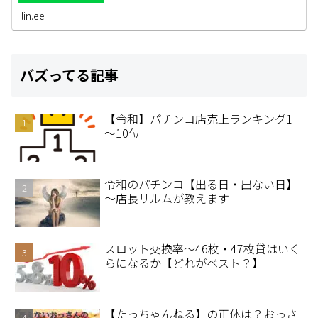
lin.ee
バズってる記事
【令和】パチンコ店売上ランキング1
～10位
令和のパチンコ【出る日・出ない日】
～店長リルムが教えます
スロット交換率～46枚・47枚貸はいく
らになるか【どれがベスト？】
【たっちゃんねる】の正体は？おっさ