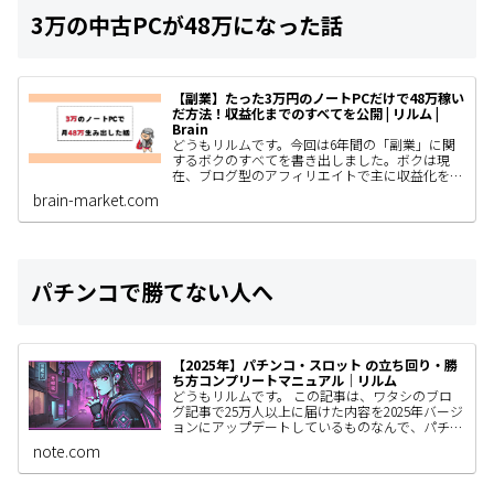
3万の中古PCが48万になった話
【副業】たった3万円のノートPCだけで48万稼い
だ方法！収益化までのすべてを公開 | リルム |
Brain
どうもリルムです。今回は6年間の「副業」に関
するボクのすべてを書き出しました。ボクは現
在、ブログ型のアフィリエイトで主に収益化をし
ていて、AIやSNS運用、コンテンツ販売なども着
brain-market.com
手しているわけですがと…
パチンコで勝てない人へ
【2025年】パチンコ・スロット の立ち回り・勝
ち方コンプリートマニュアル｜リルム
どうもリルムです。 この記事は、ワタシのブロ
グ記事で25万人以上に届けた内容を2025年バージ
ョンにアップデートしているものなんで、パチン
コユーザーの人はぜひ見てもらいたい。 きっと
note.com
あなたの立ち回りが…