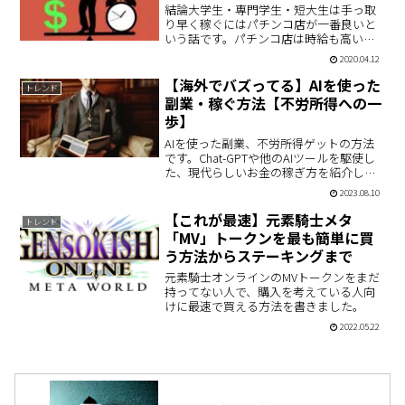
結論大学生・専門学生・短大生は手っ取
り早く稼ぐにはパチンコ店が一番良いと
いう話です。パチンコ店は時給も高い
し、職場環境も徐々に改善されつつあり
2020.04.12
ます。学生は土日や夜に働けるのでお店
では歓迎されます。
【海外でバズってる】AIを使った
トレンド
副業・稼ぐ方法【不労所得への一
歩】
AIを使った副業、不労所得ゲットの方法
です。Chat-GPTや他のAIツールを駆使し
た、現代らしいお金の稼ぎ方を紹介しま
す。
2023.08.10
【これが最速】元素騎士メタ
トレンド
「MV」トークンを最も簡単に買
う方法からステーキングまで
元素騎士オンラインのMVトークンをまだ
持ってない人で、購入を考えている人向
けに最速で買える方法を書きました。
2022.05.22