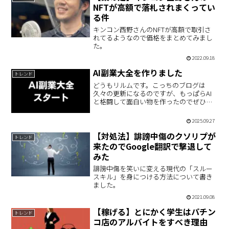
NFTが高額で落札されまくってい
る件
キンコン西野さんのNFTが高額で取引さ
れてるようなので価格をまとめてみまし
た。
2022.09.18
AI副業大全を作りました
トレンド
どうもリルムです。こっちのブログは
久々の更新になるのですが、もっぱらAI
と格闘して面白い物を作ったのでぜひチ
ェックしてください。こちらの公式LINE
に登録すれば無料で配布されます。中身
2025.09.27
はこんな感じでして・AIで収益化させる
コンテンツ販売・海…
【対処法】誹謗中傷のクソリプが
トレンド
来たのでGoogle翻訳で撃退して
みた
誹謗中傷を笑いに変える現代の「スルー
スキル」を身につける方法について書き
ました。
2021.09.08
【稼げる】とにかく学生はパチン
トレンド
コ店のアルバイトをすべき理由