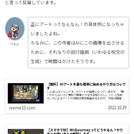
と言って反論しています。
正にアートってなんなん！の具体例になっちゃ
いましたよね。
ちなみに、この作者はAIにこの画像を出させる
リルム
ために、それなりの試行錯誤（いわゆる呪文の
生成）で時間はかけたそうです。
【無料】AIアートを最も簡単に始めるやり方はコレで
す
こんばんはリルムです。AIアートが話題になっていますが、「良
くわかんないけど無料で簡単にやる方法知りたい」という方向
け。AIによるアートの作成は賛否両論あるものの、今後は間違い
なく進化していく分野だと…
2022.10.29
rireme33.com
【スマホで秒】Midjourneyってどうやるん？やり
方とか使い方とか解説します