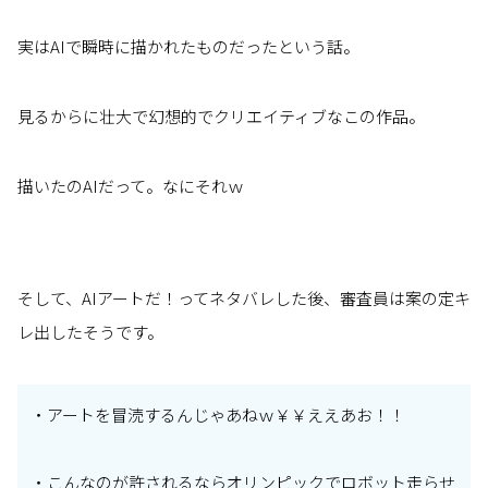
実はAIで瞬時に描かれたものだったという話。
見るからに壮大で幻想的でクリエイティブなこの作品。
描いたのAIだって。なにそれｗ
そして、AIアートだ！ってネタバレした後、審査員は案の定キ
レ出したそうです。
・アートを冒涜するんじゃあねｗ￥￥ええあお！！
・こんなのが許されるならオリンピックでロボット走らせ