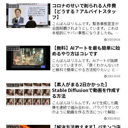
／#BreakingDown7明日、オーディション
コロナのせいで削られる人件費
トレンド
募集締切……
【どうする？アルバイトスタッ
フ】
こんばんはリルムです。緊急事態宣言が
全国制覇されようとしています。これは
本格的にヤバい事態になりましたね。経
済成長率が世界大恐慌を超えるレベルに
2020.04.18
なったということで、長期的に闘わなけ
ればいけない問題になってきました。と
【無料】AIアートを最も簡単に始
トレンド
りあえず、パチンコ店とし…
めるやり方はコレです
こんばんはリルムです。AIアートが話題
になっていますが、「良くわかんないけ
ど無料で簡単にやる方法知りたい」とい
う方向け。AIによるアートの作成は賛否
2022.10.29
両論あるものの、今後は間違いなく進化
していく分野だと思いますので、触って
【素人がまる2日かかった】
トレンド
おいて損はないと思い…
Stable Diffusionで動画を作成す
る方法
こんばんはリルムです。AIで生成した画
像を連続で組み合わせ、パラパラマンガ
のように動画を作る方法について解説し
たいと思います。これ。丸2日かかりまし
2022.09.22
た。テキストから画像を作成し、動画に
するというもの。リンゴ→バナナ→ココ
【解決方法教えます】パチンコ店
トレンド