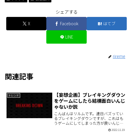
シェアする
X
Facebook
はてブ
LINE
rireme
関連記事
【妄想企画】ブレイキングダウン
トレンド
をゲームにしたら結構面白いんじ
ゃないか説
こんばんはリルムです。連日バズってい
るブレイキングダウンですが、これはも
うゲームにしてしまった方が良いんじゃ
ね？という結論に達したので、その企画
2022.11.19
書を勝手に書いていきたいと思います。