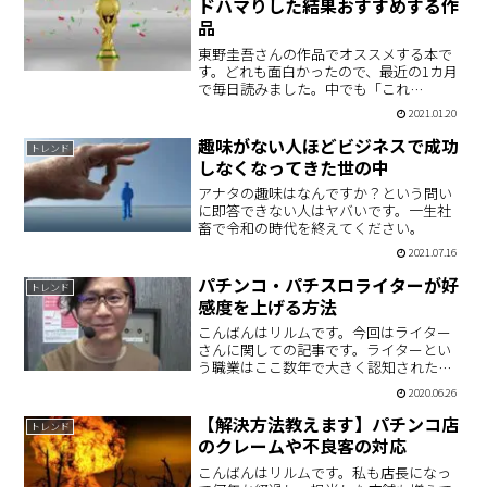
ドハマりした結果おすすめする作
品
東野圭吾さんの作品でオススメする本で
す。どれも面白かったので、最近の1カ月
で毎日読みました。中でも「これ
は・・・」と思ったヤツをリストアップ
2021.01.20
しましたので参考までにどうぞ
趣味がない人ほどビジネスで成功
トレンド
しなくなってきた世の中
アナタの趣味はなんですか？という問い
に即答できない人はヤバいです。一生社
畜で令和の時代を終えてください。
2021.07.16
パチンコ・パチスロライターが好
トレンド
感度を上げる方法
こんばんはリルムです。今回はライター
さんに関しての記事です。ライターとい
う職業はここ数年で大きく認知されたも
のだと思います。必勝本などで昔から活
2020.06.26
躍している人もいれば、イベント会社み
たいなもので専属ライターとして仕事を
【解決方法教えます】パチンコ店
トレンド
している人もいます。男性…
のクレームや不良客の対応
こんばんはリルムです。私も店長になっ