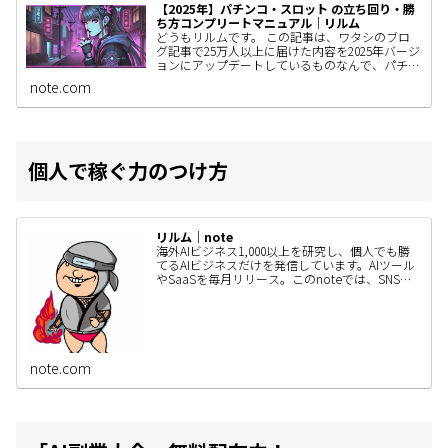
【2025年】パチンコ・スロット の立ち回り・勝
ち方コンプリートマニュアル｜リルム
どうもリルムです。 この記事は、ワタシのブロ
グ記事で25万人以上に届けた内容を2025年バージ
ョンにアップデートしているものなんで、パチン
コユーザーの人はぜひ見てもらいたい。 きっと
note.com
あなたの立ち回りが…
個人で稼ぐ力のつけ方
リルム｜note
海外AIビジネス1,000以上を研究し、個人でも勝
てるAIビジネスだけを発信しています。AIツール
やSaaSを毎月リリース。このnoteでは、SNSで
は書ききれないAIビジネスの作り方・事例・検証
内容…
note.com