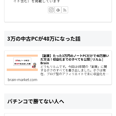
イト含む）を掲載しています
3万の中古PCが48万になった話
【副業】たった3万円のノートPCだけで48万稼い
だ方法！収益化までのすべてを公開 | リルム |
Brain
どうもリルムです。今回は6年間の「副業」に関
するボクのすべてを書き出しました。ボクは現
在、ブログ型のアフィリエイトで主に収益化をし
ていて、AIやSNS運用、コンテンツ販売なども着
brain-market.com
手しているわけですがと…
パチンコで勝てない人へ