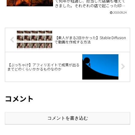
て何年か経過し、担当した店舗も増えて
きました。それぞれの店で起こった印象
的な出来事の中に、クレーマーや不良客
2019.09.24
の対応があります。今回はそういった人
達がエスカレートした挙句「不当な要
求」をしてきた時にどうすべ…
【素人がまる2日かかった】Stable Diffusion
で動画を作成する方法
【ぶっちゃけ】アフィリエイトで成果が出る
までどのくらいかかるものなのか
コメント
コメントを書き込む