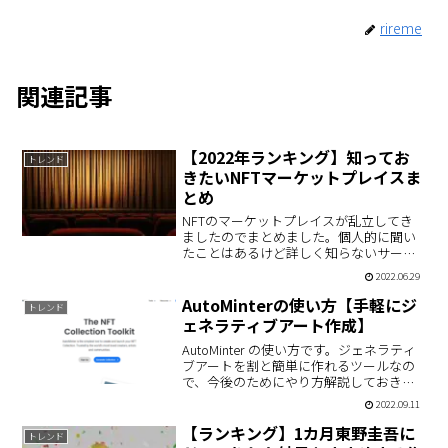
rireme
関連記事
【2022年ランキング】知ってお
トレンド
きたいNFTマーケットプレイスま
とめ
NFTのマーケットプレイスが乱立してき
ましたのでまとめました。個人的に聞い
たことはあるけど詳しく知らないサービ
スについて深堀してみました。
2022.06.29
AutoMinterの使い方【手軽にジ
トレンド
ェネラティブアート作成】
AutoMinter の使い方です。ジェネラティ
ブアートを割と簡単に作れるツールなの
で、今後のためにやり方解説しておきま
す。
2022.09.11
【ランキング】1カ月東野圭吾に
トレンド