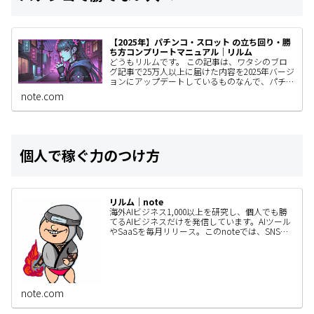
【2025年】パチンコ・スロット の立ち回り・勝
ち方コンプリートマニュアル｜リルム
どうもリルムです。 この記事は、ワタシのブロ
グ記事で25万人以上に届けた内容を2025年バージ
ョンにアップデートしているものなんで、パチン
コユーザーの人はぜひ見てもらいたい。 きっと
note.com
あなたの立ち回りが…
個人で稼ぐ力のつけ方
リルム｜note
海外AIビジネス1,000以上を研究し、個人でも勝
てるAIビジネスだけを発信しています。AIツール
やSaaSを毎月リリース。このnoteでは、SNSで
は書ききれないAIビジネスの作り方・事例・検証
内容…
note.com