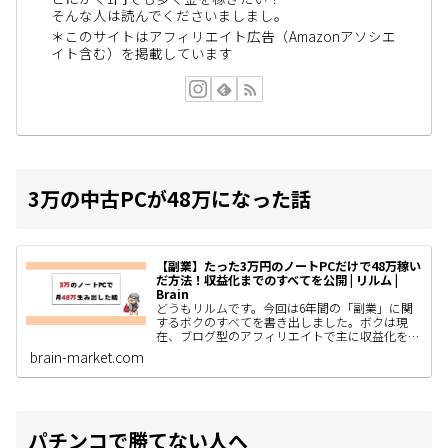
そんな人は読んでくださいましまし。
＊このサイトはアフィリエイト広告（Amazonアソシエ
イト含む）を掲載しています
3万の中古PCが48万になった話
【副業】たった3万円のノートPCだけで48万稼い
だ方法！収益化までのすべてを公開 | リルム |
Brain
どうもリルムです。今回は6年間の「副業」に関
するボクのすべてを書き出しました。ボクは現
在、ブログ型のアフィリエイトで主に収益化をし
ていて、AIやSNS運用、コンテンツ販売なども着
brain-market.com
手しているわけですがと…
パチンコで勝てない人へ