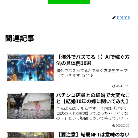
rireme
関連記事
【海外でバズてる！】AIで稼ぐ方
トレンド
法の具体例10選
海外でバズってるAIで稼ぐ方法をアップ
していきますよ(^^♪
2024.03.23
パチンコ店員との結婚で大変なこ
トレンド
と【結婚10年の嫁に聞いてみた】
こんばんはリルムです。今回は「パチン
コ店の人との結婚ってぶっちゃけどうな
の？」という疑問について答えていきた
いと思います。実際に私の妻に話を聞い
2020.01.30
てみましたので、それをまとめてみまし
た。パチンコ店員との結婚で大変なこと
【要注意】結局NFTは意味のない
トレンド
世の中の女性って結婚して…