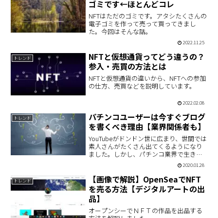
ゴミです←ほとんどコレ
NFTはただのゴミです。アタシたくさんの
電子ゴミを作って売って買ってきまし
た。今回はそんな話。
2022.11.25
NFTと仮想通貨ってどう違うの？
トレンド
参入・売買の方法とは
NFTと仮想通貨の違いから、NFTへの参加
の仕方、売買などを説明しています。
2022.02.08
パチンコユーザーは今すぐブログ
トレンド
を書くべき理由【業界関係者も】
YouTubeがドンドン世に広まり、世間では
素人さんがたくさん出てくるようになり
ました。しかし、パチンコ業界で生き残
るのはブログだと確信しています。そし
2020.01.28
て、ライターよりもリアルで面白いこと
を書けるのはユーザーです。今後はパチ
【画像で解説】OpenSeaでNFT
トレンド
ンコブログを増やして業界を盛り上げま
を売る方法【デジタルアートの出
しょう。
品】
オープンシーでＮＦＴの作品を出品する