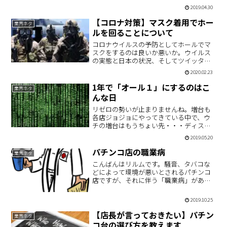
これっぽっちも追っついてない状況。な
2019.04.30
ので、普通に考えればベタピンかAタイプ
と絆だけオール２にして終了という設定
【コロナ対策】マスク着用でホー
業界ネタ
配分にしなきゃならな…
ルを回ることについて
コロナウイルスの予防としてホールでマ
スクをするのは良いか悪いか。ウイルス
の実態と日本の状況、そしてツイッター
の声を参照してまとめてみました。
2020.02.23
1年で「オール１」にするのはこ
業界ネタ
んな日
リゼロの勢いが止まりませんね。増台も
各店ジョジョにやってきている中で、ウ
チの増台はもうちょい先・・・ディスク
アップもガンガン増台されてますから、
2019.05.20
パチスロ業界は旧基準機撤去まではこの
調子で盛り上がっていくのではないでし
パチンコ店の職業病
業界ネタ
ょうか。逆に言うと、これ…
こんばんはリルムです。騒音、タバコな
どによって環境が悪いとされるパチンコ
店ですが、それに伴う「職業病」があり
ます。それゆえの時給の高さというのも
あるんですが、長期にわたってパチンコ
2019.10.25
店で仕事をしていると起こりうる身体へ
の影響について書いていき…
【店長が言っておきたい】パチン
業界ネタ
コ台の選び方を教えます