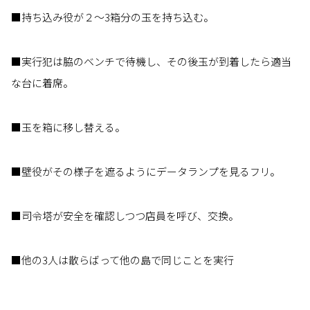
■持ち込み役が２～3箱分の玉を持ち込む。
■実行犯は脇のベンチで待機し、その後玉が到着したら適当
な台に着席。
■玉を箱に移し替える。
■壁役がその様子を遮るようにデータランプを見るフリ。
■司令塔が安全を確認しつつ店員を呼び、交換。
■他の3人は散らばって他の島で同じことを実行