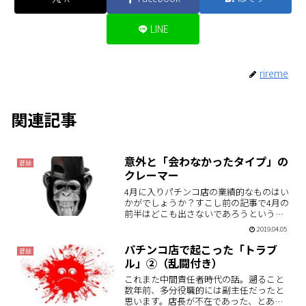
LINE
rireme
関連記事
意外と「会わなかったタイプ」の
昔話
クレーマー
4月に入りパチンコ店の業績的なものはい
かがでしょうか？すこし前の記事で4月の
前半はどこも出さないであろうという推
測をしたのですが、あながち間違ってな
2019.04.05
さなそうな感じです。スタートから出玉
アピールしている店は近隣にはなさそう
パチンコ店で起こった「トラブ
昔話
なので、やはり中～下…
ル」②（乱闘付き）
これまた中間責任者時代の話。遡ること
数年前、多分役職的には副主任だったと
思います。店長が不在であった、とある