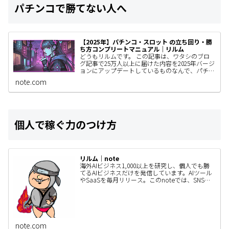
パチンコで勝てない人へ
【2025年】パチンコ・スロット の立ち回り・勝
ち方コンプリートマニュアル｜リルム
どうもリルムです。 この記事は、ワタシのブロ
グ記事で25万人以上に届けた内容を2025年バージ
ョンにアップデートしているものなんで、パチン
コユーザーの人はぜひ見てもらいたい。 きっと
note.com
あなたの立ち回りが…
個人で稼ぐ力のつけ方
リルム｜note
海外AIビジネス1,000以上を研究し、個人でも勝
てるAIビジネスだけを発信しています。AIツール
やSaaSを毎月リリース。このnoteでは、SNSで
は書ききれないAIビジネスの作り方・事例・検証
内容…
note.com