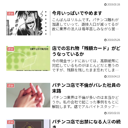
日常で起こったトラブルについて書いて
2019.03.18
いきます。パチンコ店は大体朝9時～10時
に開店というのが通常の営業です。今は
今月いっぱいでやめます
昔話
射幸心を煽る行為とし…
こんばんはリルムです。パチンコ離れが
加速していって、遊技人口が減ってるが
故に業界の法人は毎年苦しみながら営業
に当たっております。この「パチンコ離
れ」って、実は従業員側の加速も同時に
2019.05.28
進行しているような気がします。単純な
話人手不足ってことになる…
店での忘れ物「残額カード」がど
昔話
うなっているか
今の現金サンドにおいては、高額紙幣に
対応しているものがほとんどだと思うの
ですが、残額を残したまま忘れてしまっ
たことってあるんじゃないでしょうか。
2019.04.13
この忘れ物の扱いについては、会社のル
ールがあると思いますが、ウチでの対応
パチンコ店で不倫がバレた社員の
昔話
についてはこのようにして…
末路
パチンコ業界は不倫が多いのは本当かど
うか。私の会社で起こった事例をもとに
解説します。店でアルバイトスタッフと
不倫をしている主任の話です。うまくや
2020.02.01
ってたつもりが、他のスタッフにバレて
しまい、最終的に鬼嫁にバレてしまった
パチンコ店で出禁になる人②の続
昔話
理由とは・・・？
き