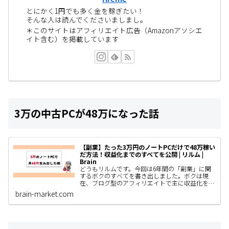
とにかく1円でも多く金を稼ぎたい！
そんな人は読んでくださいましまし。
＊このサイトはアフィリエイト広告（Amazonアソシエ
イト含む）を掲載しています
3万の中古PCが48万になった話
【副業】たった3万円のノートPCだけで48万稼い
だ方法！収益化までのすべてを公開 | リルム |
Brain
どうもリルムです。今回は6年間の「副業」に関
するボクのすべてを書き出しました。ボクは現
在、ブログ型のアフィリエイトで主に収益化をし
ていて、AIやSNS運用、コンテンツ販売なども着
brain-market.com
手しているわけですがと…