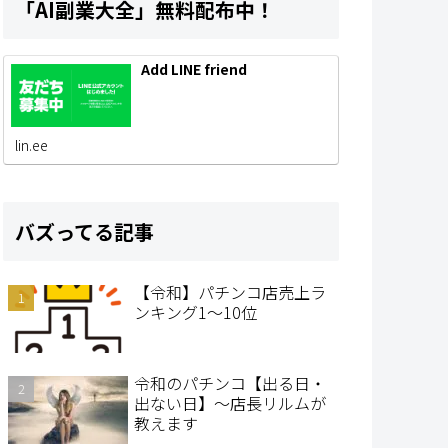
「AI副業大全」無料配布中！
Add LINE friend
lin.ee
バズってる記事
【令和】パチンコ店売上ラ
ンキング1～10位
令和のパチンコ【出る日・
出ない日】～店長リルムが
教えます