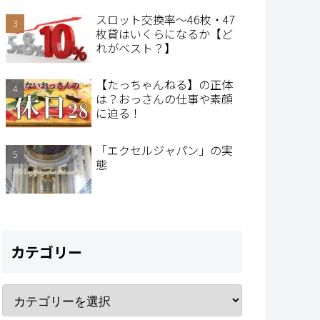
スロット交換率～46枚・47
枚貸はいくらになるか【ど
れがベスト？】
【たっちゃんねる】の正体
は？おっさんの仕事や素顔
に迫る！
「エクセルジャパン」の実
態
カテゴリー