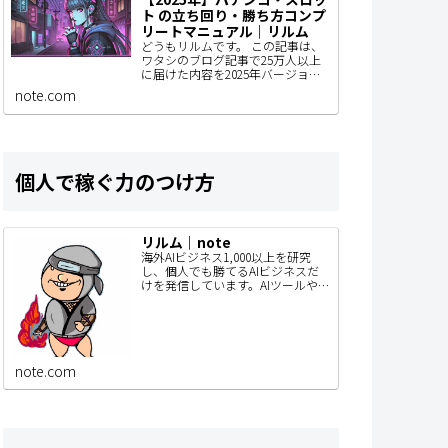
ト の立ち回り・勝ち方コンプ
リートマニュアル｜リルム
どうもリルムです。 この記事は、
ワタシのブログ記事で25万人以上
に届けた内容を2025年バージョン
にアップデートしているものなん
note.com
で、パチンコユーザーの人はぜひ
見てもらいたい。 きっとあなたの
立ち回りが…
個人で稼ぐ力のつけ方
リルム｜note
海外AIビジネス1,000以上を研究
し、個人でも勝てるAIビジネスだ
けを発信しています。AIツールや
SaaSを毎月リリース。このnoteで
は、SNSでは書ききれないAIビジネ
スの作り方・事例・検証内容…
note.com