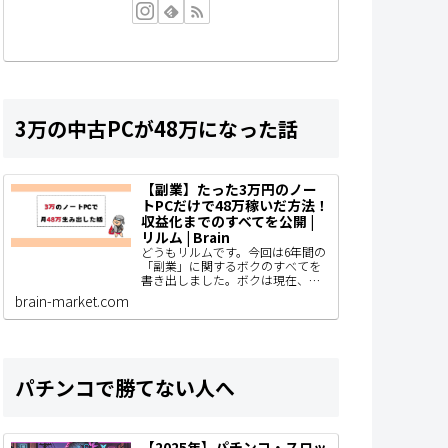
3万の中古PCが48万になった話
【副業】たった3万円のノー
トPCだけで48万稼いだ方法！
収益化までのすべてを公開 |
リルム | Brain
どうもリルムです。今回は6年間の
「副業」に関するボクのすべてを
書き出しました。ボクは現在、ブ
ログ型のアフィリエイトで主に収
brain-market.com
益化をしていて、AIやSNS運用、コ
ンテンツ販売なども着手している
わけですがと…
パチンコで勝てない人へ
【2025年】パチンコ・スロッ