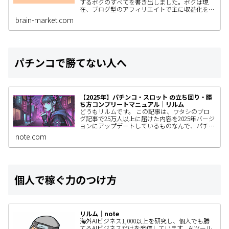
するボクのすべてを書き出しました。ボクは現
在、ブログ型のアフィリエイトで主に収益化をし
ていて、AIやSNS運用、コンテンツ販売なども着
brain-market.com
手しているわけですがと…
パチンコで勝てない人へ
【2025年】パチンコ・スロット の立ち回り・勝
ち方コンプリートマニュアル｜リルム
どうもリルムです。 この記事は、ワタシのブロ
グ記事で25万人以上に届けた内容を2025年バージ
ョンにアップデートしているものなんで、パチン
コユーザーの人はぜひ見てもらいたい。 きっと
note.com
あなたの立ち回りが…
個人で稼ぐ力のつけ方
リルム｜note
海外AIビジネス1,000以上を研究し、個人でも勝
てるAIビジネスだけを発信しています。AIツール