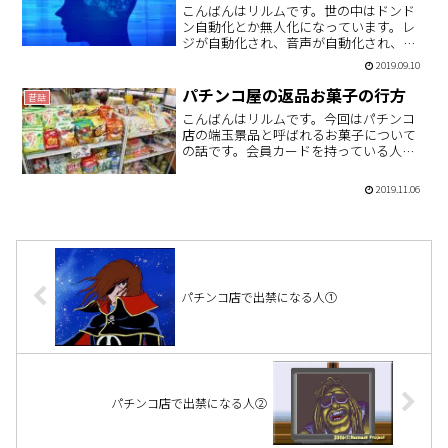
こんばんはリルムです。世の中はドンド
ン自動化とか無人化になっています。レ
ジが自動化され、音声が自動化され、ま
さかの運転まで自動化されそうになって
2019.09.10
います。企業にとっては、仕事として何
かに「ヒト」が関与すると、そこに時間
パチンコ屋の返品お菓子の行方
昔話
も金もかかってしまうので…
こんばんはリルムです。今回はパチンコ
店の端玉景品と呼ばれるお菓子について
の話です。会員カードを持っている人は
こういったお菓子を受け取る機会は少な
いと思うんですが、現金投資でレシート
2019.11.06
をカウンターに持っていく人は、特殊景
品にならない端数を駄菓子…
パチンコ店で出禁になる人①
パチンコ店で出禁になる人②