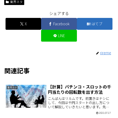
業界ネタ
シェアする
X
Facebook
はてブ
LINE
rireme
関連記事
【計算】パチンコ・スロットの千
業界ネタ
円当たりの回転数を出す方法
こんばんはリルムです。前置きはナシに
して、今回は千円スタートの出し方につ
いて解説していきたいと思います。先に
具体例を書いておくとこんな感じになり
2021.07.17
ます。■千円スタートの考え方①1分間ス