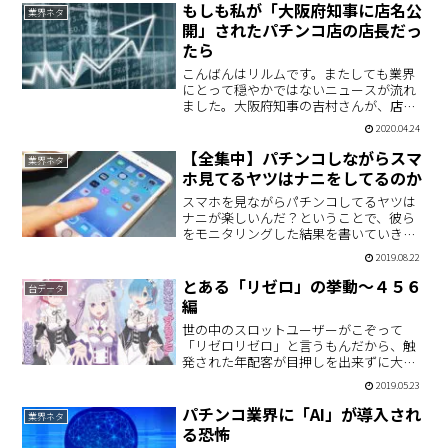
タートが6回（図柄が6回変動）②賞球が
もしも私が「大阪府知事に店名公
業界ネタ
30玉（ヘソと賞球口…
開」されたパチンコ店の店長だっ
たら
こんばんはリルムです。またしても業界
にとって穏やかではないニュースが流れ
ました。大阪府知事の吉村さんが、店休
しないパチンコ店の店名を世間に晒すと
2020.04.24
いう暴挙に出たのです。これまで、さん
ざんパチンコ店に対して自粛要請をして
【全集中】パチンコしながらスマ
業界ネタ
きた吉村知事ですが、何百…
ホ見てるヤツはナニをしてるのか
スマホを見ながらパチンコしてるヤツは
ナニが楽しいんだ？ということで、彼ら
をモニタリングした結果を書いていきま
す。
2019.08.22
とある「リゼロ」の挙動～４５６
台データ
編
世の中のスロットユーザーがこぞって
「リゼロリゼロ」と言うもんだから、触
発された年配客が目押しを出来ずに大敗
してしまうという、「リゼロリゼロ詐
2019.05.23
欺」が横行していると「ニュースゼロ」
でやっていました。そんなわけで、当店
パチンコ業界に「AI」が導入され
業界ネタ
も詐欺被害が発生した影響でク…
る恐怖