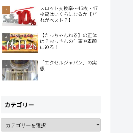
スロット交換率～46枚・47
枚貸はいくらになるか【ど
れがベスト？】
【たっちゃんねる】の正体
は？おっさんの仕事や素顔
に迫る！
「エクセルジャパン」の実
態
カテゴリー