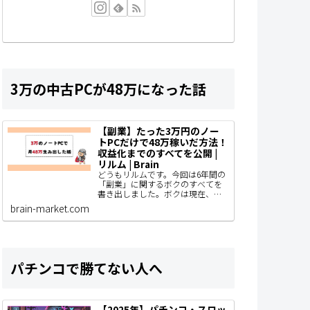
3万の中古PCが48万になった話
【副業】たった3万円のノー
トPCだけで48万稼いだ方法！
収益化までのすべてを公開 |
リルム | Brain
どうもリルムです。今回は6年間の
「副業」に関するボクのすべてを
書き出しました。ボクは現在、ブ
ログ型のアフィリエイトで主に収
brain-market.com
益化をしていて、AIやSNS運用、コ
ンテンツ販売なども着手している
わけですがと…
パチンコで勝てない人へ
【2025年】パチンコ・スロッ