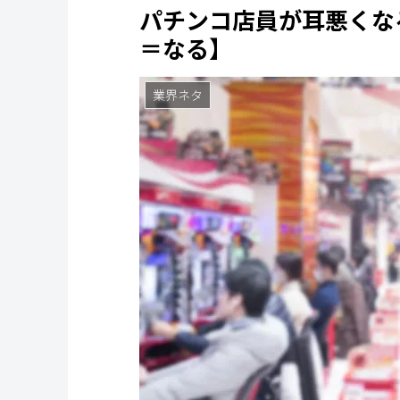
パチンコ店員が耳悪くな
＝なる】
業界ネタ