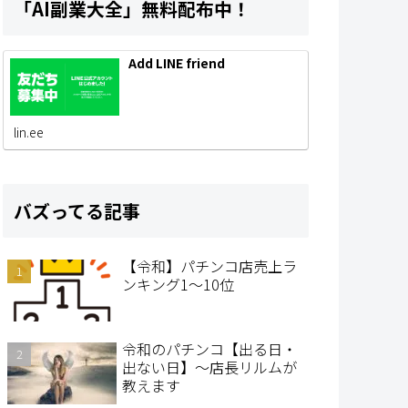
「AI副業大全」無料配布中！
Add LINE friend
lin.ee
バズってる記事
【令和】パチンコ店売上ラ
ンキング1～10位
令和のパチンコ【出る日・
出ない日】～店長リルムが
教えます