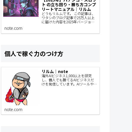
ト の立ち回り・勝ち方コンプ
リートマニュアル｜リルム
どうもリルムです。 この記事は、
ワタシのブログ記事で25万人以上
に届けた内容を2025年バージョン
にアップデートしているものなん
note.com
で、パチンコユーザーの人はぜひ
見てもらいたい。 きっとあなたの
立ち回りが…
個人で稼ぐ力のつけ方
リルム｜note
海外AIビジネス1,000以上を研究
し、個人でも勝てるAIビジネスだ
けを発信しています。AIツールや
SaaSを毎月リリース。このnoteで
は、SNSでは書ききれないAIビジネ
スの作り方・事例・検証内容…
note.com