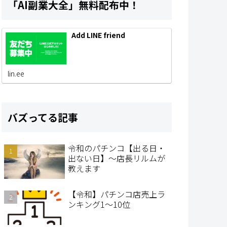
「AI副業大全」無料配布中！
Add LINE friend
lin.ee
バズってる記事
令和のパチンコ【出る日・
出ない日】～店長リルムが
教えます
【令和】パチンコ店売上ラ
ンキング1～10位