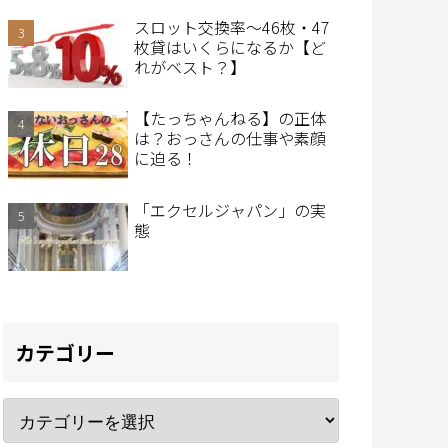
スロット交換率～46枚・47
枚貸はいくらになるか【ど
れがベスト？】
【たっちゃんねる】の正体
は？おっさんの仕事や素顔
に迫る！
「エクセルジャパン」の実
態
カテゴリー