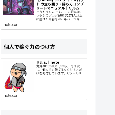
ト の立ち回り・勝ち方コンプ
リートマニュアル｜リルム
どうもリルムです。 この記事は、
ワタシのブログ記事で25万人以上
に届けた内容を2025年バージョン
にアップデートしているものなん
note.com
で、パチンコユーザーの人はぜひ
見てもらいたい。 きっとあなたの
立ち回りが…
個人で稼ぐ力のつけ方
リルム｜note
海外AIビジネス1,000以上を研究
し、個人でも勝てるAIビジネスだ
けを発信しています。AIツールや
SaaSを毎月リリース。このnoteで
は、SNSでは書ききれないAIビジネ
スの作り方・事例・検証内容…
note.com