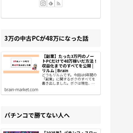
3万の中古PCが48万になった話
【副業】たった3万円のノー
トPCだけで48万稼いだ方法！
収益化までのすべてを公開 |
リルム | Brain
どうもリルムです。今回は6年間の
「副業」に関するボクのすべてを
書き出しました。ボクは現在、ブ
ログ型のアフィリエイトで主に収
brain-market.com
益化をしていて、AIやSNS運用、コ
ンテンツ販売なども着手している
わけですがと…
パチンコで勝てない人へ
【2025年】パチンコ・スロッ