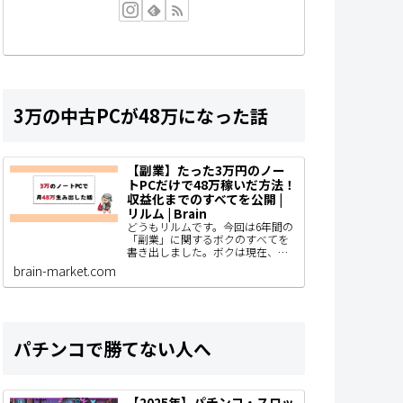
3万の中古PCが48万になった話
【副業】たった3万円のノー
トPCだけで48万稼いだ方法！
収益化までのすべてを公開 |
リルム | Brain
どうもリルムです。今回は6年間の
「副業」に関するボクのすべてを
書き出しました。ボクは現在、ブ
ログ型のアフィリエイトで主に収
brain-market.com
益化をしていて、AIやSNS運用、コ
ンテンツ販売なども着手している
わけですがと…
パチンコで勝てない人へ
【2025年】パチンコ・スロッ