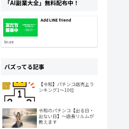
「AI副業大全」無料配布中！
Add LINE friend
lin.ee
バズってる記事
【令和】パチンコ店売上ラ
ンキング1～10位
令和のパチンコ【出る日・
出ない日】～店長リルムが
教えます