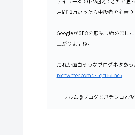
デイリー3000ＰV超えてきたと
月間10万いったら中級者を名乗り
GoogleがSEOを無視し始めま
上がりますね。
だれか面白そうなブログネタあっ
pic.twitter.com/SFqcH6Fnc6
— リルム@ブログとパチンコと仮想通貨