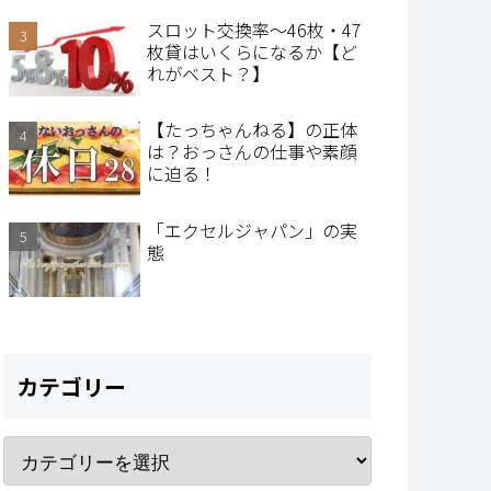
スロット交換率～46枚・47
枚貸はいくらになるか【ど
れがベスト？】
【たっちゃんねる】の正体
は？おっさんの仕事や素顔
に迫る！
「エクセルジャパン」の実
態
カテゴリー