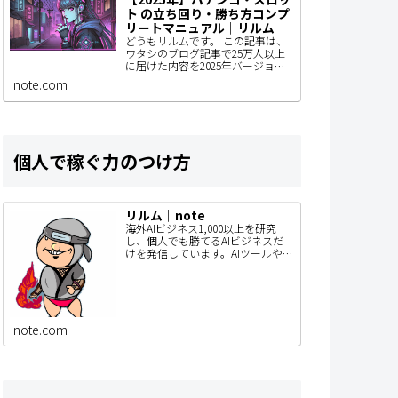
ト の立ち回り・勝ち方コンプ
リートマニュアル｜リルム
どうもリルムです。 この記事は、
ワタシのブログ記事で25万人以上
に届けた内容を2025年バージョン
にアップデートしているものなん
note.com
で、パチンコユーザーの人はぜひ
見てもらいたい。 きっとあなたの
立ち回りが…
個人で稼ぐ力のつけ方
リルム｜note
海外AIビジネス1,000以上を研究
し、個人でも勝てるAIビジネスだ
けを発信しています。AIツールや
SaaSを毎月リリース。このnoteで
は、SNSでは書ききれないAIビジネ
スの作り方・事例・検証内容…
note.com