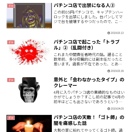
クリア処理を掛けます。これを「開店処
パチンコ店で出禁になる人②
昔話
理」と呼んでおるわけな…
この前0.5円パチンコで、キャプテンハー
ロックを出禁にしました。台パンしてマ
ジで台を破壊するやつだったので、これ
はもうアウトで間違いないでしょう。金
を突っ込みすぎた腹いせや、周りへの威
2019.03.13
嚇での台パンはよく目にしますが、台破
壊レベルのものはそう…
パチンコ店で起こった「トラブ
昔話
ル」②（乱闘付き）
これまた中間責任者時代の話。遡ること
数年前、多分役職的には副主任だったと
思います。店長が不在であった、とある
日常で起こったトラブルについて書いて
2019.03.18
いきます。パチンコ店は大体朝9時～10時
に開店というのが通常の営業です。今は
意外と「会わなかったタイプ」の
昔話
射幸心を煽る行為とし…
クレーマー
4月に入りパチンコ店の業績的なものはい
かがでしょうか？すこし前の記事で4月の
前半はどこも出さないであろうという推
測をしたのですが、あながち間違ってな
2019.04.05
さなそうな感じです。スタートから出玉
アピールしている店は近隣にはなさそう
パチンコ店の天敵！「ゴト師」の
昔話
なので、やはり中～下…
闇を痛感した話
大勢の客に紛れてやってくるゴト師。過