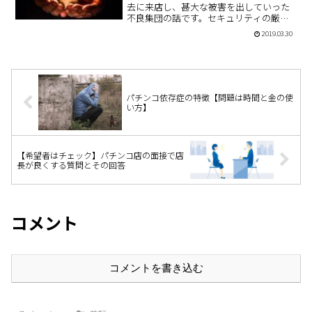
去に来店し、甚大な被害を出していった
不良集団の話です。セキュリティの厳重
なパチンコ店から不正に出玉を獲得して
2019.03.30
いった鮮やかな手口を書いています。ヤ
ツらの犯行の一部始終をどうぞご覧くだ
さい。
パチンコ依存症の特徴【問題は時間と金の使
い方】
【希望者はチェック】パチンコ店の面接で店
長が良くする質問とその回答
コメント
コメントを書き込む