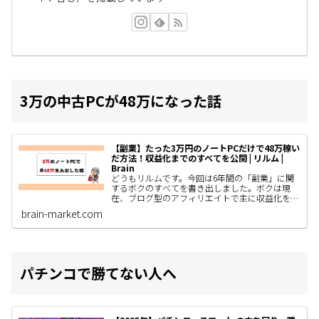
3万の中古PCが48万になった話
【副業】たった3万円のノートPCだけで48万稼い
だ方法！収益化までのすべてを公開 | リルム |
Brain
どうもリルムです。今回は6年間の「副業」に関
するボクのすべてを書き出しました。ボクは現
在、ブログ型のアフィリエイトで主に収益化をし
ていて、AIやSNS運用、コンテンツ販売なども着
brain-market.com
手しているわけですがと…
パチンコで勝てない人へ