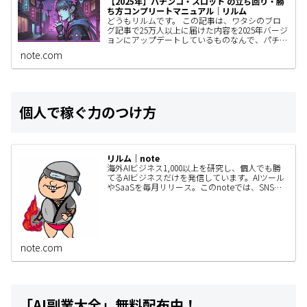
【2025年】パチンコ・スロット の立ち回り・勝
ち方コンプリートマニュアル｜リルム
どうもリルムです。 この記事は、ワタシのブロ
グ記事で25万人以上に届けた内容を2025年バージ
ョンにアップデートしているものなんで、パチン
コユーザーの人はぜひ見てもらいたい。 きっと
note.com
あなたの立ち回りが…
個人で稼ぐ力のつけ方
リルム｜note
海外AIビジネス1,000以上を研究し、個人でも勝
てるAIビジネスだけを発信しています。AIツール
やSaaSを毎月リリース。このnoteでは、SNSで
は書ききれないAIビジネスの作り方・事例・検証
内容…
note.com
「AI副業大全」無料配布中！