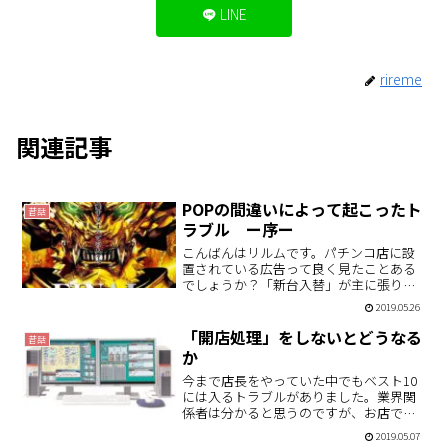
LINE
rireme
関連記事
POPの間違いによって起こったト
昔話
ラブル ー序ー
こんばんはリルムです。パチンコ店に設
置されている広告って良く見たことある
でしょうか？「新台入替」が主に張り巡
らされていて、あとは「LINEはじめまし
2019.05.26
た」とか「会員募集！」みたいなものが
テキトーに並べられているのを見たこと
「開店処理」をしないとどうなる
昔話
がある思います。あれ…
か
今まで店長をやっていた中でもベスト10
には入るトラブルがありました。業界関
係者は分かると思うのですが、お店では
当日の大当り回数や売上などなどのデー
2019.05.07
タ関係は閉店後に締めを行い、開店前に