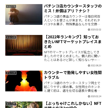
てみました。
パチンコ店カウンタースタッフの
トレンド
ミス！弁償はアリ？ナシ？
パチンコ店の景品カウンターは毎日何百
人というお客さんが来ます。それぞれタ
バコやお菓子、特殊景品なんかを交換し
ていくうちに間違って交換してしまうこ
2020.02.02
ともあります。例えばそれによって店に
損害を与えてしまった場合は誰がその責
【2022年ランキング】知ってお
トレンド
任を取るのか。実例を怒りを込めて記事
きたいNFTマーケットプレイスま
にしました。
とめ
NFTのマーケットプレイスが乱立してき
ましたのでまとめました。個人的に聞い
たことはあるけど詳しく知らないサービ
スについて深堀してみました。
2022.06.29
カウンターで勃発しやすい女性間
トレンド
トラブル
パチンコ店のカウンタースタッフ同士で
起こりやすい揉め事。女性同士のホンネ
と建て前は、店を仕切る店長か責任者が
しっかりと把握しなければいけません。
2020.02.24
ほんの一例ですが、当店であった事案で
すのでよろしければご覧ください。
【ぶっちゃけこれしかない】NFT
トレンド