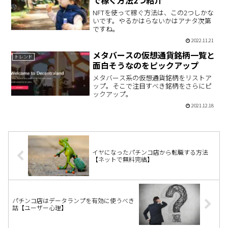
で稼ぐ方法2つ紹介
NFTを使って稼ぐ方法は、この2つしかな
いです。やるかはらないかはアナタ次第
ですね。
2022.11.21
メタバースの仮想通貨銘柄一覧と
トレンド
面白そうなのをピックアップ
メタバース系の仮想通貨銘柄をリストア
ップ。そこで注目すべき銘柄をさらにピ
ックアップ。
2021.12.18
イヤになったパチンコ店から転職する方法
【ネットで無料完結】
パチンコ店はデータランプを有効に使うべき
話【ユーザー心理】