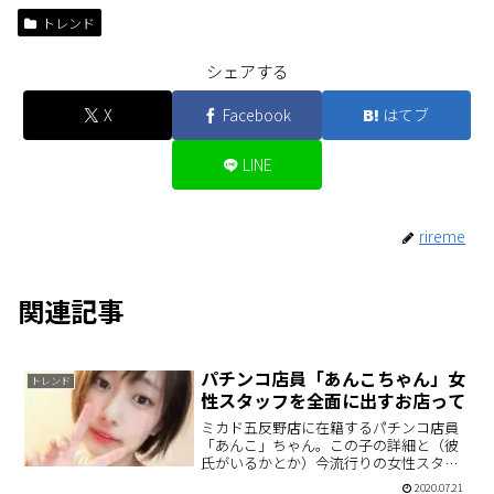
トレンド
シェアする
X
Facebook
はてブ
LINE
rireme
関連記事
パチンコ店員「あんこちゃん」女
トレンド
性スタッフを全面に出すお店って
ミカド五反野店に在籍するパチンコ店員
「あんこ」ちゃん。この子の詳細と（彼
氏がいるかとか）今流行りの女性スタッ
フをSNSで売っていくお店について書い
2020.07.21