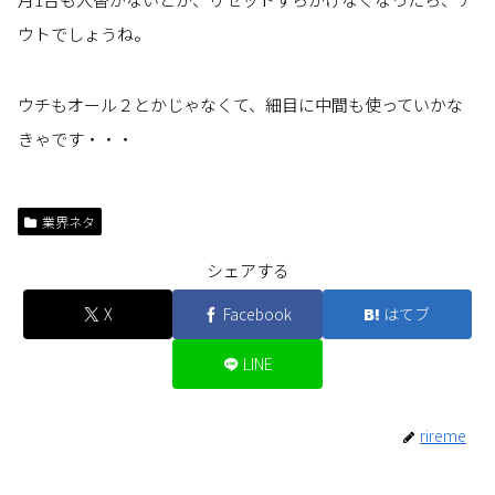
ウトでしょうね。
ウチもオール２とかじゃなくて、細目に中間も使っていかな
きゃです・・・
業界ネタ
シェアする
X
Facebook
はてブ
LINE
rireme