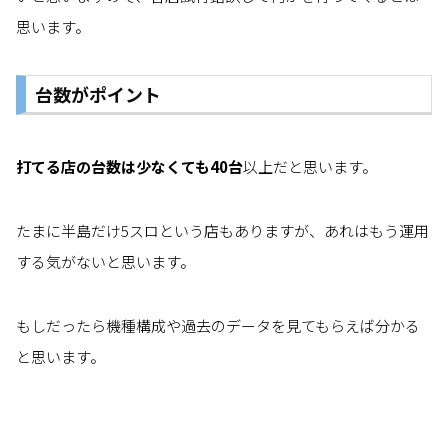
思います。
台数がポイント
打てる店の台数は少なくても40台
以上だと思います。
たまに半島だけ5スロという店もありますが、あれはもう運用
する気がないと思います。
もしだったら機種構成や過去のデータを見てもらえば分かる
と思います。