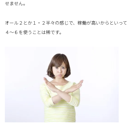
せません。
オール２とか１・２半々の感じで、稼働が高いからといって
４～６を使うことは稀です。