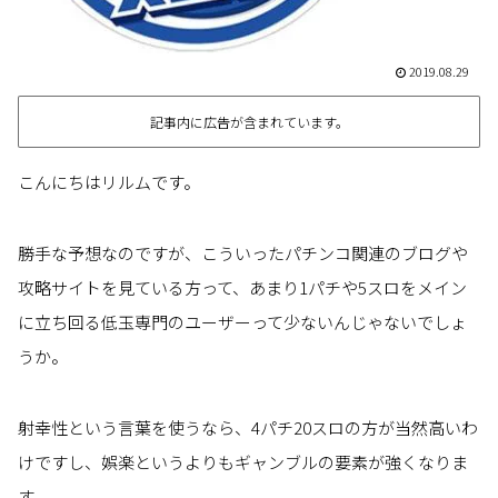
2019.08.29
記事内に広告が含まれています。
こんにちはリルムです。
勝手な予想なのですが、こういったパチンコ関連のブログや
攻略サイトを見ている方って、あまり1パチや5スロをメイン
に立ち回る低玉専門のユーザーって少ないんじゃないでしょ
うか。
射幸性という言葉を使うなら、4パチ20スロの方が当然高いわ
けですし、娯楽というよりもギャンブルの要素が強くなりま
す。