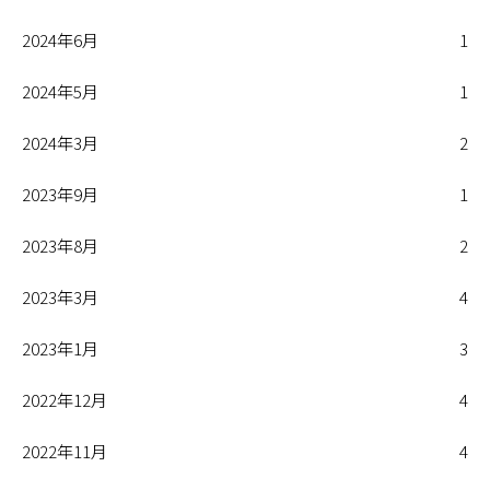
2024年6月
1
2024年5月
1
2024年3月
2
2023年9月
1
2023年8月
2
2023年3月
4
2023年1月
3
2022年12月
4
2022年11月
4