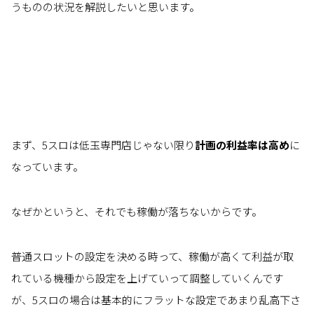
うものの状況を解説したいと思います。
まず、5スロは低玉専門店じゃない限り
計画の利益率は高め
に
なっています。
なぜかというと、それでも稼働が落ちないからです。
普通スロットの設定を決める時って、稼働が高くて利益が取
れている機種から設定を上げていって調整していくんです
が、5スロの場合は基本的にフラットな設定であまり乱高下さ