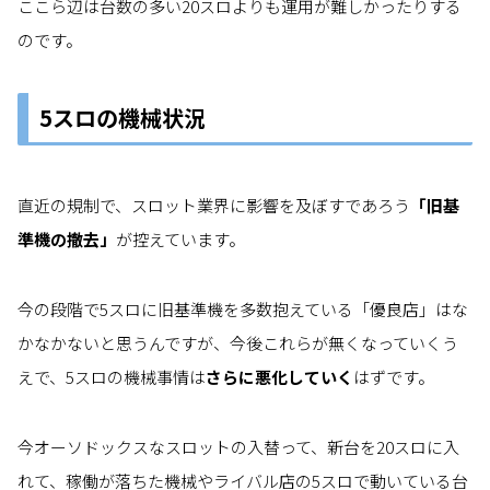
ここら辺は台数の多い20スロよりも運用が難しかったりする
のです。
5スロの機械状況
直近の規制で、スロット業界に影響を及ぼすであろう
「旧基
準機の撤去」
が控えています。
今の段階で5スロに旧基準機を多数抱えている「優良店」はな
かなかないと思うんですが、今後これらが無くなっていくう
えで、5スロの機械事情は
さらに悪化していく
はずです。
今オーソドックスなスロットの入替って、新台を20スロに入
れて、稼働が落ちた機械やライバル店の5スロで動いている台