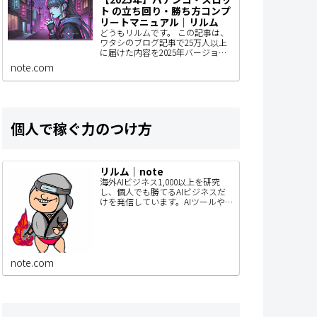
ト の立ち回り・勝ち方コンプ
リートマニュアル｜リルム
どうもリルムです。 この記事は、
ワタシのブログ記事で25万人以上
に届けた内容を2025年バージョン
にアップデートしているものなん
note.com
で、パチンコユーザーの人はぜひ
見てもらいたい。 きっとあなたの
立ち回りが…
個人で稼ぐ力のつけ方
リルム｜note
海外AIビジネス1,000以上を研究
し、個人でも勝てるAIビジネスだ
けを発信しています。AIツールや
SaaSを毎月リリース。このnoteで
は、SNSでは書ききれないAIビジネ
スの作り方・事例・検証内容…
note.com