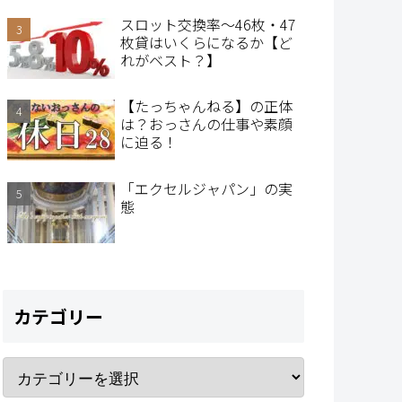
スロット交換率～46枚・47
枚貸はいくらになるか【ど
れがベスト？】
【たっちゃんねる】の正体
は？おっさんの仕事や素顔
に迫る！
「エクセルジャパン」の実
態
カテゴリー