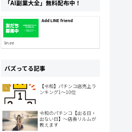
「AI副業大全」無料配布中！
Add LINE friend
lin.ee
バズってる記事
【令和】パチンコ店売上ラ
ンキング1～10位
令和のパチンコ【出る日・
出ない日】～店長リルムが
教えます