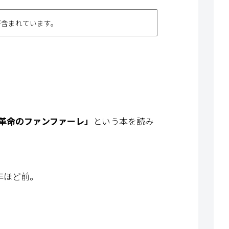
が含まれています。
革命のファンファーレ」
という本を読み
年ほど前。