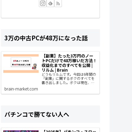
3万の中古PCが48万になった話
【副業】たった3万円のノー
トPCだけで48万稼いだ方法！
収益化までのすべてを公開 |
リルム | Brain
どうもリルムです。今回は6年間の
「副業」に関するボクのすべてを
書き出しました。ボクは現在、ブ
ログ型のアフィリエイトで主に収
brain-market.com
益化をしていて、AIやSNS運用、コ
ンテンツ販売なども着手している
わけですがと…
パチンコで勝てない人へ
【2025年】パチンコ・スロッ