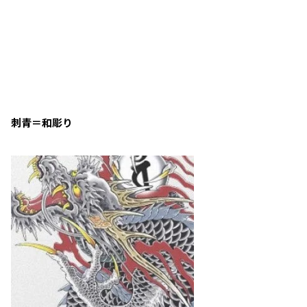
刺青＝和彫り