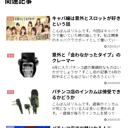
関連記事
キャバ嬢は意外とスロットが好き
昔話
という話
こんばんはリルムです。今回はキャバク
ラで働いていた時の話しです。私は関東
のキャバクラでボーイとして働いていた
過去があります。その時の記憶によると
2020.03.27
キャバ嬢たちは意外とスロットユーザー
が多いということでした。今考えると、
意外と「会わなかったタイプ」の
昔話
この現象にはキャバ嬢とい…
クレーマー
4月に入りパチンコ店の業績的なものはい
かがでしょうか？すこし前の記事で4月の
前半はどこも出さないであろうという推
測をしたのですが、あながち間違ってな
2019.04.05
さなそうな感じです。スタートから出玉
アピールしている店は近隣にはなさそう
パチンコ店のインカムは傍受でき
昔話
なので、やはり中～下…
るかどうか
こんばんはリルムです。店員のインカム
が気になっている人は多いと思われま
す。・店員が後ろでインカムを使ってい
ると連チャンが止まる。・ニヤニヤ笑い
2019.03.30
ながら悪口を言っている。などなど。今
回はこうしたインカムの内容ではなく、
パチンコ店で出禁になる人①