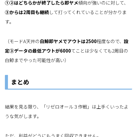
①②はどちらかが終了したら即ヤメ
傾向が強いのに対して、
③からは2周目も継続
して打ってくれていることが分かりま
す。
（モードA天井の
白鯨即ヤメでアウトは2500
程度なので、
設
定③データの最低アウトが6000
てことは少なくても2周目の
白鯨までやった可能性が高い）
まとめ
結果を見る限り、「リゼロオール３作戦」は上手くいったよ
うな気がします。
ただ、利益がどうにもうまく回収できません。