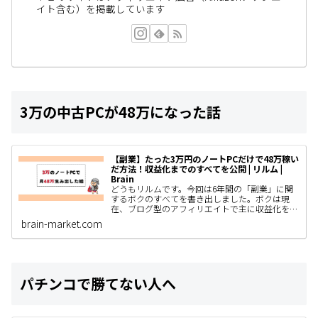
イト含む）を掲載しています
3万の中古PCが48万になった話
【副業】たった3万円のノートPCだけで48万稼い
だ方法！収益化までのすべてを公開 | リルム |
Brain
どうもリルムです。今回は6年間の「副業」に関
するボクのすべてを書き出しました。ボクは現
在、ブログ型のアフィリエイトで主に収益化をし
ていて、AIやSNS運用、コンテンツ販売なども着
brain-market.com
手しているわけですがと…
パチンコで勝てない人へ