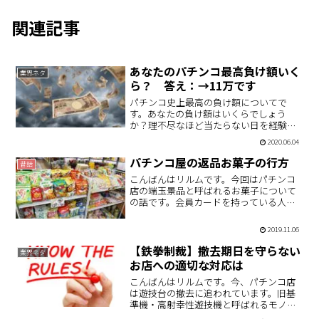
関連記事
あなたのパチンコ最高負け額いく
業界ネタ
ら？ 答え：→11万です
パチンコ史上最高の負け額についてで
す。あなたの負け額はいくらでしょう
か？理不尽なほど当たらない日を経験し
たことは？1日10万超えたら立派なパチン
2020.06.04
カスです。
パチンコ屋の返品お菓子の行方
昔話
こんばんはリルムです。今回はパチンコ
店の端玉景品と呼ばれるお菓子について
の話です。会員カードを持っている人は
こういったお菓子を受け取る機会は少な
いと思うんですが、現金投資でレシート
2019.11.06
をカウンターに持っていく人は、特殊景
品にならない端数を駄菓子…
【鉄拳制裁】撤去期日を守らない
業界ネタ
お店への適切な対応は
こんばんはリルムです。今、パチンコ店
は遊技台の撤去に追われています。旧基
準機・高射幸性遊技機と呼ばれるモノを
毎月すこしずつ撤去しなければならない