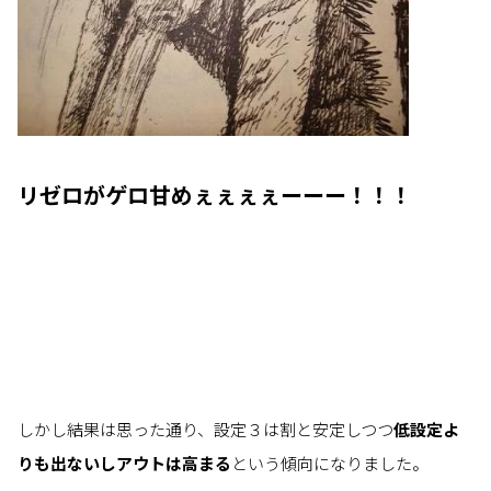
リゼロがゲロ甘めぇぇぇぇーーー！！！
しかし結果は思った通り、設定３は割と安定しつつ
低設定よ
りも出ないしアウトは高まる
という傾向になりました。