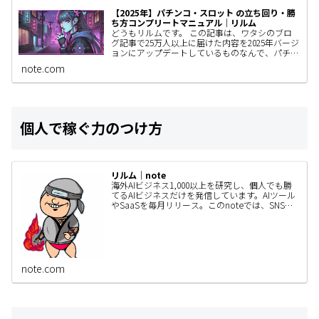
【2025年】パチンコ・スロット の立ち回り・勝
ち方コンプリートマニュアル｜リルム
どうもリルムです。 この記事は、ワタシのブロ
グ記事で25万人以上に届けた内容を2025年バージ
ョンにアップデートしているものなんで、パチン
コユーザーの人はぜひ見てもらいたい。 きっと
note.com
あなたの立ち回りが…
個人で稼ぐ力のつけ方
リルム｜note
海外AIビジネス1,000以上を研究し、個人でも勝
てるAIビジネスだけを発信しています。AIツール
やSaaSを毎月リリース。このnoteでは、SNSで
は書ききれないAIビジネスの作り方・事例・検証
内容…
note.com