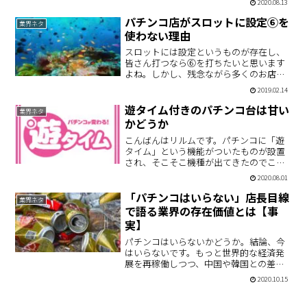
2020.08.13
のです。パチンコであれば「CR機」スロ
ットであれば「沖ドキ！やゴッド凱旋」
パチンコ店がスロットに設定⑥を
業界ネタ
などそれぞれ撤去台のリ…
使わない理由
スロットには設定というものが存在し、
皆さん打つなら⑥を打ちたいと思います
よね。しかし、残念ながら多くのお店が
⑥を使いません。「この店⑥使わねーじ
2019.02.14
ゃん！だから過疎ってんだよ！」という
意見を聞いてもなお、⑥を入れません。
遊タイム付きのパチンコ台は甘い
業界ネタ
今回はその理由について書…
かどうか
こんばんはリルムです。パチンコに「遊
タイム」という機能がついたものが設置
され、そこそこ機種が出てきたのでこれ
について解説したいと思います。ちょっ
2020.08.01
と前に設定付パチンコというものが出ま
したが、もはやムシの息。。。新しいフ
「パチンコはいらない」店長目線
業界ネタ
ァンを呼び込む起爆剤にな…
で語る業界の存在価値とは【事
実】
パチンコはいらないかどうか。結論、今
はいらないです。もっと世界的な経済発
展を再稼働しつつ、中国や韓国との差を
見出すべき。。。で、パチンコ店の店員
2020.10.15
はこの事実を受け入れて、サッサと行動
を起こせ。やらないと5年後無職になりま