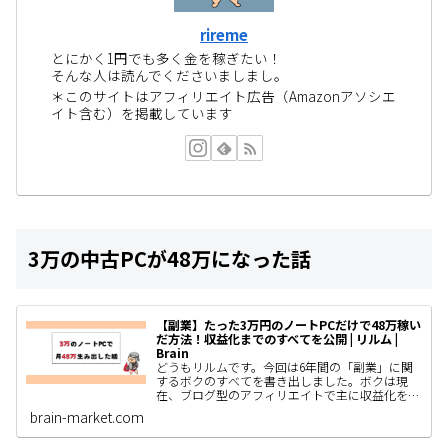
rireme
とにかく1円でも多く金を稼ぎたい！
そんな人は読んでくださいましまし。
＊このサイトはアフィリエイト広告（Amazonアソシエ
イト含む）を掲載しています
3万の中古PCが48万になった話
【副業】たった3万円のノートPCだけで48万稼い
だ方法！収益化までのすべてを公開 | リルム |
Brain
どうもリルムです。今回は6年間の「副業」に関
するボクのすべてを書き出しました。ボクは現
在、ブログ型のアフィリエイトで主に収益化をし
ていて、AIやSNS運用、コンテンツ販売なども着
brain-market.com
手しているわけですがと…