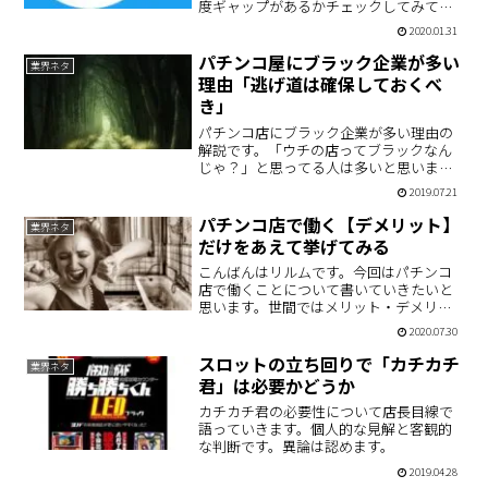
度ギャップがあるかチェックしてみてく
ださい。フォロワー数＝影響力ですか
2020.01.31
ら、業界人はどのライターからゴマをす
れば良いか見ておくことをオススメしま
パチンコ屋にブラック企業が多い
業界ネタ
す。
理由「逃げ道は確保しておくべ
き」
パチンコ店にブラック企業が多い理由の
解説です。「ウチの店ってブラックなん
じゃ？」と思ってる人は多いと思いま
す。安心してください、その感情は正常
2019.07.21
です。
パチンコ店で働く【デメリット】
業界ネタ
だけをあえて挙げてみる
こんばんはリルムです。今回はパチンコ
店で働くことについて書いていきたいと
思います。世間ではメリット・デメリッ
トの解説がありますが、あえてデメリッ
2020.07.30
トのみを列挙していきます('Д')もしパチン
コ店で働こうか迷っている人がいたら、
スロットの立ち回りで「カチカチ
業界ネタ
これを見てやるか…
君」は必要かどうか
カチカチ君の必要性について店長目線で
語っていきます。個人的な見解と客観的
な判断です。異論は認めます。
2019.04.28