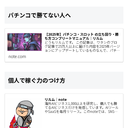
パチンコで勝てない人へ
【2025年】パチンコ・スロット の立ち回り・勝
ち方コンプリートマニュアル｜リルム
どうもリルムです。 この記事は、ワタシのブロ
グ記事で25万人以上に届けた内容を2025年バージ
ョンにアップデートしているものなんで、パチン
コユーザーの人はぜひ見てもらいたい。 きっと
note.com
あなたの立ち回りが…
個人で稼ぐ力のつけ方
リルム｜note
海外AIビジネス1,000以上を研究し、個人でも勝
てるAIビジネスだけを発信しています。AIツール
やSaaSを毎月リリース。このnoteでは、SNSで
は書ききれないAIビジネスの作り方・事例・検証
内容…