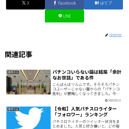
X
Facebook
はてブ
LINE
rireme
関連記事
パチンコいらない論は結局「余計
業界ネタ
なお世話」である件
こんばんはリルムです。そろそろパチン
コユーザーじゃない層からの「パチンコ
批判」が鬱陶しくなってきました。今日
たまたまテレビを見ていたら、小学生に
2020.05.12
マイクが向けられ「パチンコ店は【人が
密接してるところ】だから、開店しない
【令和】人気パチスロライター
業界ネタ
方が良いと思います！」と…
「フォロワー」ランキング
パチスロライターのツイッター状況をま
とめました。人気と好き嫌いと、どの程