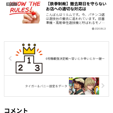
【鉄拳制裁】撤去期日を守らない
業界ネタ
お店への適切な対応は
こんばんはリルムです。今、パチンコ店
は遊技台の撤去に追われています。旧基
準機・高射幸性遊技機と呼ばれるモノを
毎月すこしずつ撤去しなければならない
2020.08.13
のです。パチンコであれば「CR機」スロ
ットであれば「沖ドキ！やゴッド凱旋」
などそれぞれ撤去台のリ…
6号機最強決定戦～甘いとか辛いとか－破－
タイガー＆バニー設定６データ
コメント